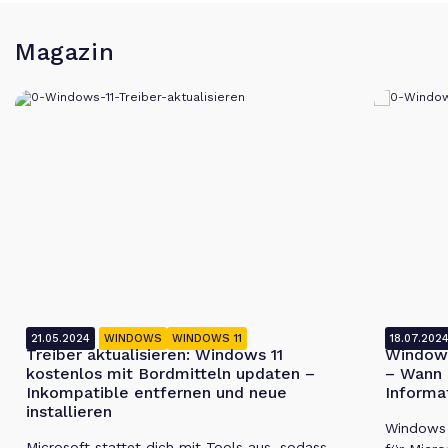
Magazin
21.05.2024
WINDOWS
WINDOWS 11
18.07.202
Treiber aktualisieren: Windows 11
Windows
kostenlos mit Bordmitteln updaten –
– Wann 
Inkompatible entfernen und neue
Informa
installieren
Windows 1
Microsoft stattet dich mit Tools aus, sodass