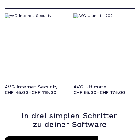
AVG Internet Security
AVG Ultimate
CHF
45.00
–
CHF
119.00
CHF
55.00
–
CHF
175.00
Preisspanne:
Preisspanne:
CHF 45.00
CHF 55.00
bis
bis
CHF 119.00
CHF 175.00
In drei simplen Schritten
zu deiner Software