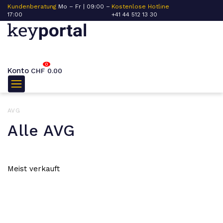
Kundenberatung
Mo – Fr | 09:00 –
Kostenlose Hotline
17:00
+41 44 512 13 30
0
Konto
CHF
0.00
AVG
Alle AVG