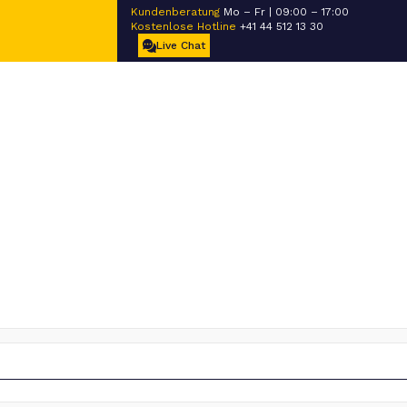
Kundenberatung
Mo – Fr | 09:00 – 17:00
Kostenlose Hotline
+41 44 512 13 30
Live Chat