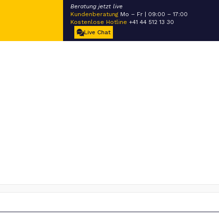
Beratung jetzt live
Kundenberatung
Mo – Fr | 09:00 – 17:00
Kostenlose Hotline
+41 44 512 13 30
Live Chat