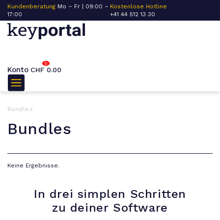
Kundenberatung
Mo – Fr | 09:00 –
Kostenlose Hotline
17:00
+41 44 512 13 30
0
Konto
CHF
0.00
Bundles
Bundles
Keine Ergebnisse.
In drei simplen Schritten
zu deiner Software