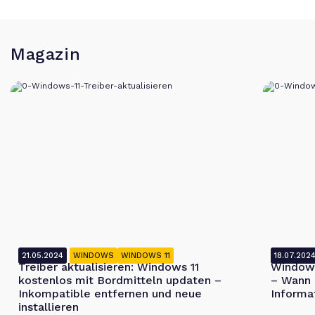
Magazin
21.05.2024
WINDOWS
WINDOWS 11
18.07.202
Treiber aktualisieren: Windows 11
Windows
kostenlos mit Bordmitteln updaten –
– Wann 
Inkompatible entfernen und neue
Informa
installieren