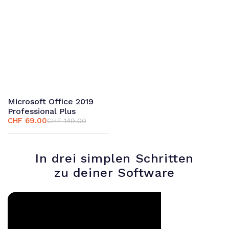
Microsoft Office 2019
Professional Plus
CHF
69.00
CHF
149.00
Ursprünglicher
Aktueller
Preis
Preis
war:
ist:
CHF 149.00
CHF 69.00.
In drei simplen Schritten
zu deiner Software