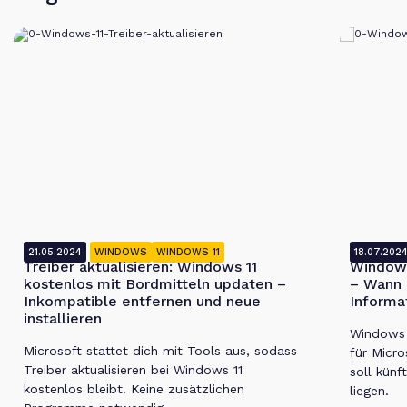
21.05.2024
WINDOWS
WINDOWS 11
18.07.202
Treiber aktualisieren: Windows 11
Windows
kostenlos mit Bordmitteln updaten –
– Wann 
Inkompatible entfernen und neue
Informa
installieren
Windows 1
Microsoft stattet dich mit Tools aus, sodass
für Micro
Treiber aktualisieren bei Windows 11
soll künf
kostenlos bleibt. Keine zusätzlichen
liegen.