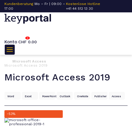
Kundenberatung
Mo – Fr | 09:00 –
Kostenlose Hotline
17:00
+41 44 512 13 30
0
Konto
CHF
0.00
Microsoft Access
Microsoft Access 2019
Microsoft Access 2019
Word
Excel
PowerPoint
Outlook
OneNote
Publisher
Access
-53%