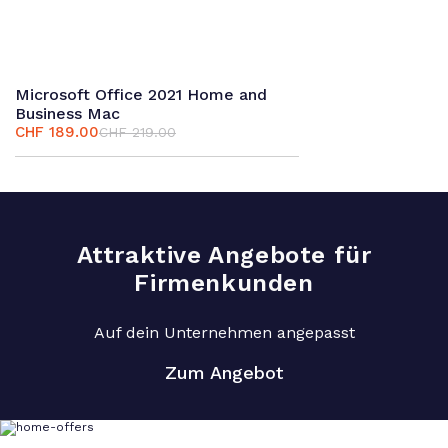
Microsoft Office 2021 Home and
Business Mac
CHF
189.00
CHF
219.00
Ursprünglicher
Aktueller
Preis
Preis
war:
ist:
CHF 219.00
CHF 189.00.
Attraktive Angebote für
Firmenkunden
Auf dein Unternehmen angepasst
Zum Angebot