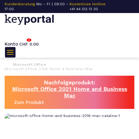
Kundenberatung
Mo – Fr | 09:00 –
Kostenlose Hotline
17:00
+41 44 512 13 30
0
Konto
CHF
0.00
Microsoft Office
Microsoft Office 2016 Home & Business Mac
Nachfolgeprodukt:
Microsoft Office 2021 Home and Business
Mac
Zum Produkt