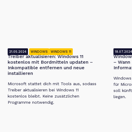
21.05.2024
WINDOWS
WINDOWS 11
18.07.202
Treiber aktualisieren: Windows 11
Windows
kostenlos mit Bordmitteln updaten –
– Wann 
Inkompatible entfernen und neue
Informa
installieren
Windows 1
Microsoft stattet dich mit Tools aus, sodass
für Micro
Treiber aktualisieren bei Windows 11
soll künf
kostenlos bleibt. Keine zusätzlichen
liegen.
Programme notwendig.