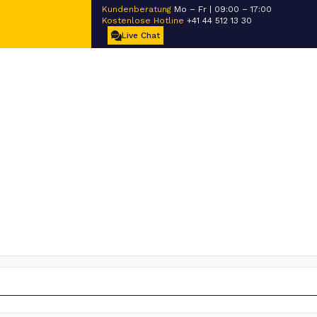
Kundenberatung
Mo – Fr | 09:00 – 17:00
Kostenlose Hotline
+41 44 512 13 30
Live Chat