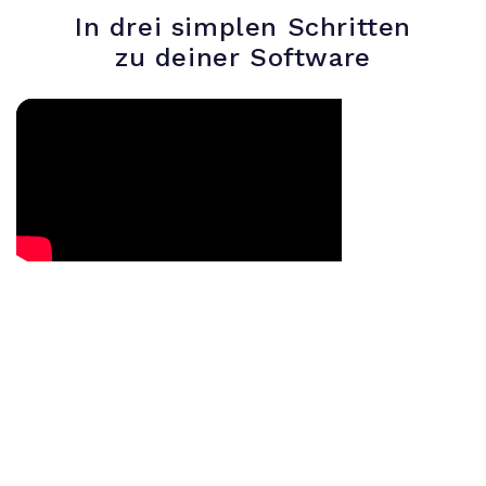
CHF 159.00
CHF 89.00.
CHF 219.00
CHF 189.00.
In drei simplen Schritten
zu deiner Software