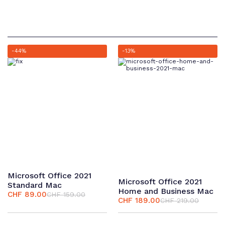
-44%
-13%
Microsoft Office 2021
Microsoft Office 2021
Standard Mac
Home and Business Mac
CHF
89.00
CHF
159.00
Ursprünglicher
Aktueller
CHF
189.00
CHF
219.00
Ursprünglicher
Aktueller
Preis
Preis
Preis
Preis
war:
ist:
war:
ist: