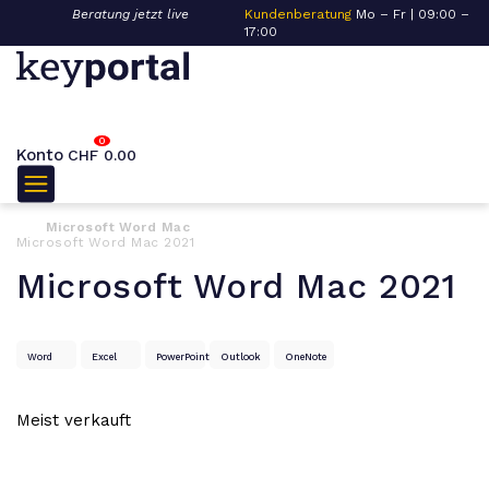
Beratung jetzt live
Kundenberatung
Mo – Fr | 09:00 –
Ko
17:00
+4
0
Konto
CHF
0.00
Microsoft Word Mac
Microsoft Word Mac 2021
Microsoft Word Mac 2021
Word
Excel
PowerPoint
Outlook
OneNote