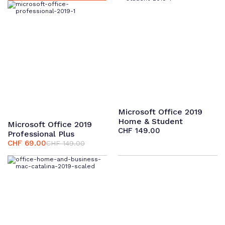
CHF 119.00
CHF 49.00.
CHF 119.00
CHF 49.00.
Microsoft Office 2019
Home & Student
Microsoft Office 2019
CHF
149.00
Professional Plus
CHF
69.00
CHF
149.00
Ursprünglicher
Aktueller
Preis
Preis
war:
ist:
CHF 149.00
CHF 69.00.