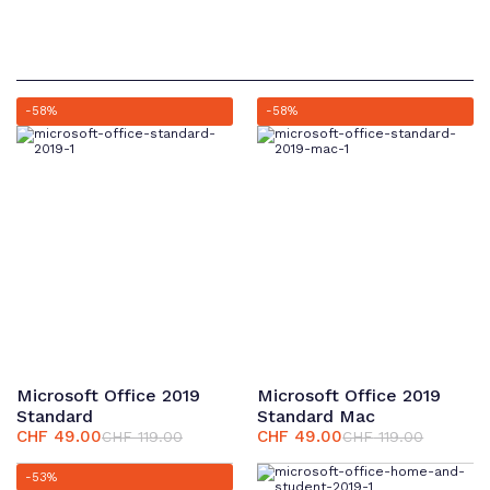
-58%
-58%
Microsoft Office 2019
Microsoft Office 2019
Standard
Standard Mac
CHF
49.00
CHF
49.00
CHF
119.00
CHF
119.00
Ursprünglicher
Aktueller
Ursprünglicher
Aktueller
Preis
Preis
Preis
Preis
-53%
war:
ist:
war:
ist: