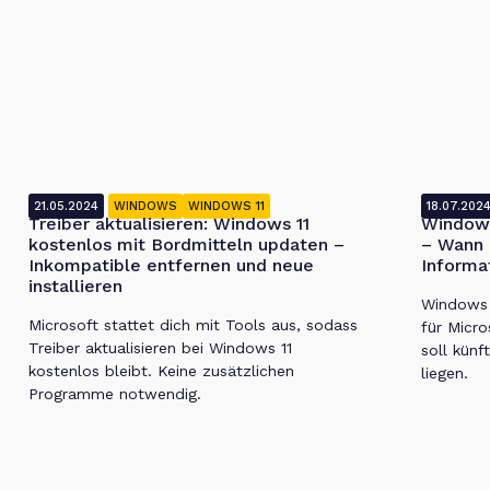
21.05.2024
WINDOWS
WINDOWS 11
18.07.202
Treiber aktualisieren: Windows 11
Windows
kostenlos mit Bordmitteln updaten –
– Wann 
Inkompatible entfernen und neue
Informa
installieren
Windows 1
Microsoft stattet dich mit Tools aus, sodass
für Micro
Treiber aktualisieren bei Windows 11
soll künf
kostenlos bleibt. Keine zusätzlichen
liegen.
Programme notwendig.