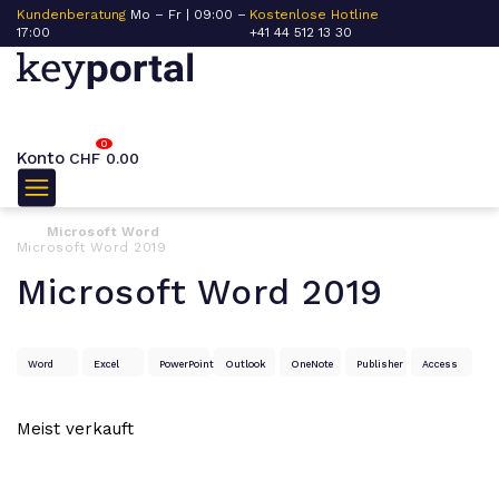
Kundenberatung
Mo – Fr | 09:00 –
Kostenlose Hotline
17:00
+41 44 512 13 30
0
Konto
CHF
0.00
Microsoft Word
Microsoft Word 2019
Microsoft Word 2019
Word
Excel
PowerPoint
Outlook
OneNote
Publisher
Access