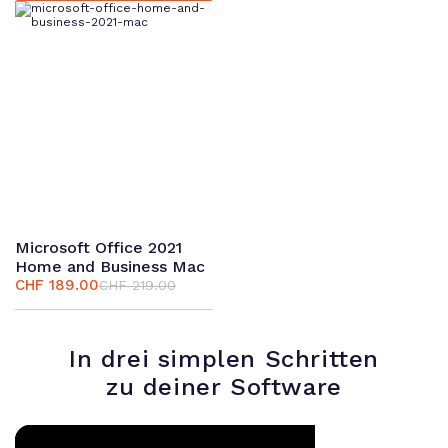
CHF 159.00
CHF 89.00.
CHF 189.00
CHF 109.00.
Microsoft Office 2021
Home and Business Mac
CHF
189.00
CHF
219.00
Ursprünglicher
Aktueller
Preis
Preis
war:
ist:
CHF 219.00
CHF 189.00.
In drei simplen Schritten
zu deiner Software