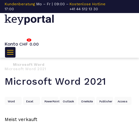
Kundenberatung
Mo – Fr | 09:00 –
Kostenlose Hotline
17:00
+41 44 512 13 30
0
Konto
CHF
0.00
Microsoft Word
Microsoft Word 2021
Microsoft Word 2021
Word
Excel
PowerPoint
Outlook
OneNote
Publisher
Access