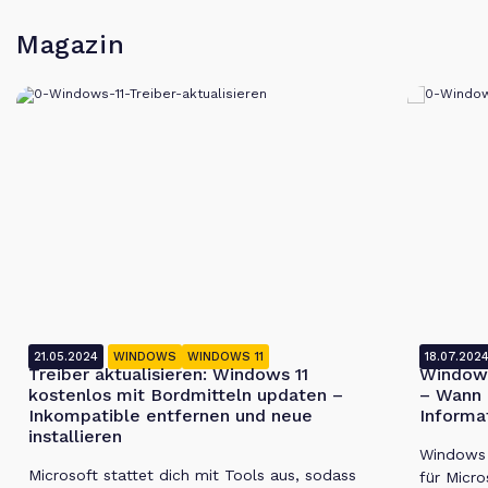
Magazin
21.05.2024
WINDOWS
WINDOWS 11
18.07.202
Treiber aktualisieren: Windows 11
Windows
kostenlos mit Bordmitteln updaten –
– Wann 
Inkompatible entfernen und neue
Informa
installieren
Windows 1
Microsoft stattet dich mit Tools aus, sodass
für Micro