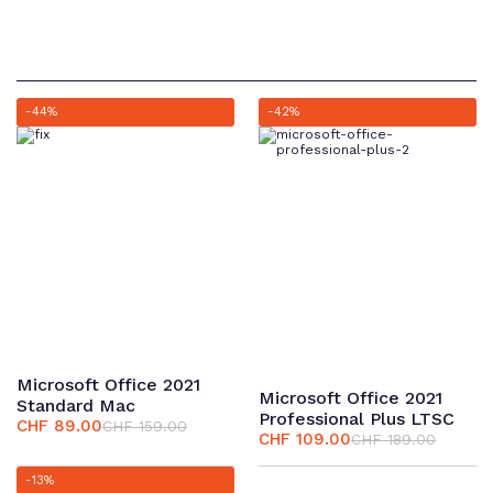
-44%
-42%
Microsoft Office 2021
Microsoft Office 2021
Standard Mac
Professional Plus LTSC
CHF
89.00
CHF
159.00
Ursprünglicher
Aktueller
CHF
109.00
CHF
189.00
Ursprünglicher
Aktueller
Preis
Preis
Preis
Preis
war:
ist:
-13%
war:
ist: