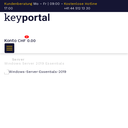
Kundenberatung
Mo – Fr | 09:00 –
Kostenlose Hotline
17:00
+41 44 512 13 30
0
Konto
CHF
0.00
Server
Windows Server 2019 Essentials