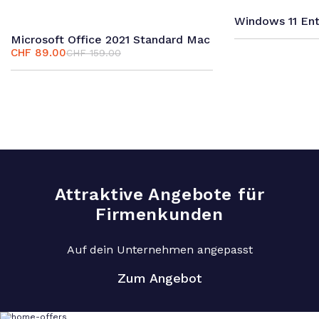
Windows 11 Ent
Microsoft Office 2021 Standard Mac
CHF
89.00
CHF
159.00
Ursprünglicher
Aktueller
Preis
Preis
war:
ist:
CHF 159.00
CHF 89.00.
Attraktive Angebote für
Firmenkunden
Auf dein Unternehmen angepasst
Zum Angebot