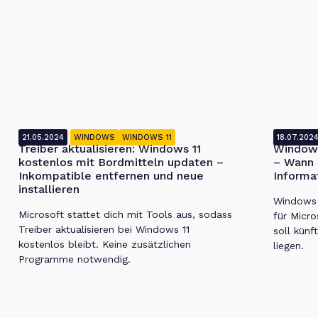
21.05.2024
WINDOWS
WINDOWS 11
18.07.202
Treiber aktualisieren: Windows 11
Windows
kostenlos mit Bordmitteln updaten –
– Wann 
Inkompatible entfernen und neue
Informa
installieren
Windows 1
Microsoft stattet dich mit Tools aus, sodass
für Micro
Treiber aktualisieren bei Windows 11
soll künf
kostenlos bleibt. Keine zusätzlichen
liegen.
Programme notwendig.