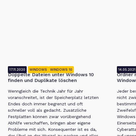
17.11.2020
WINDOWS
WINDOWS 10
14.05.2021
Doppelte Dateien unter Windows 10
Ordner 
finden und Duplikate löschen
Windows
Wenngleich die Technik Jahr für Jahr
Jeder bes
voranschreitet, ist der Speicherplatz letzten
nicht zwi
Endes doch immer begrenzt und oft
bestimmt 
schneller voll als gedacht. Zusätzliche
Zweifelsf
Festplatten können zwar vorübergehend
Windows 
Abhilfe verschaffen, bringen aber eigene
Einerseit
Probleme mit sich. Konsequenter ist es da,
Cyberatt
das Übel an der Wurzel zu packen und alles
auf uner