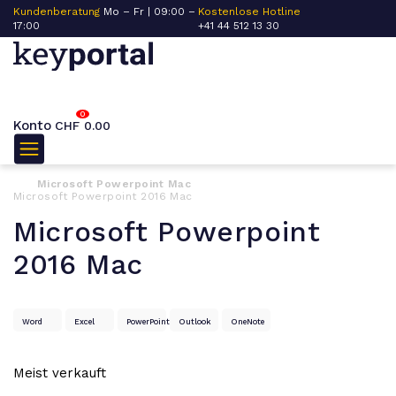
Kundenberatung
Mo – Fr | 09:00 –
Kostenlose Hotline
17:00
+41 44 512 13 30
0
Konto
CHF
0.00
Microsoft Powerpoint Mac
Microsoft Powerpoint 2016 Mac
Microsoft Powerpoint
2016 Mac
Word
Excel
PowerPoint
Outlook
OneNote