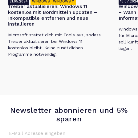
21.05.2024
WINDOWS
WINDOWS 11
18.07.202
Treiber aktualisieren: Windows 11
Windows
kostenlos mit Bordmitteln updaten –
– Wann 
Inkompatible entfernen und neue
Informa
installieren
Windows 1
Microsoft stattet dich mit Tools aus, sodass
für Micro
Treiber aktualisieren bei Windows 11
soll künf
kostenlos bleibt. Keine zusätzlichen
liegen.
Programme notwendig.
Newsletter abonnieren und 5%
sparen