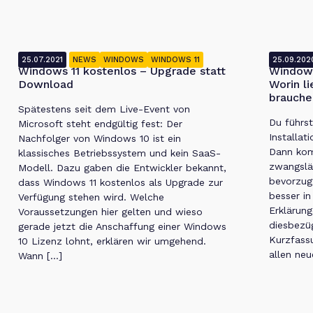
25.07.2021
NEWS
WINDOWS
WINDOWS 11
25.09.202
Windows 11 kostenlos – Upgrade statt
Windows
Download
Worin l
brauche
Spätestens seit dem Live-Event von
Du führs
Microsoft steht endgültig fest: Der
Installat
Nachfolger von Windows 10 ist ein
Dann ko
klassisches Betriebssystem und kein SaaS-
zwangslä
Modell. Dazu gaben die Entwickler bekannt,
bevorzug
dass Windows 11 kostenlos als Upgrade zur
besser in
Verfügung stehen wird. Welche
Erklärung
Voraussetzungen hier gelten und wieso
diesbezüg
gerade jetzt die Anschaffung einer Windows
Kurzfass
10 Lizenz lohnt, erklären wir umgehend.
allen neu
Wann […]