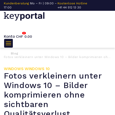
Kundenberatung
Mo – Fr | 09:00 –
Kostenlose Hotline
17:00
+41 44 512 13 30
0
Konto
CHF
0.00
Blog
Fotos verkleinern unter Windows 10 – Bilder komprimieren ohne sichtbaren Qualitätsverlust
WINDOWS
WINDOWS 10
Fotos verkleinern unter
Windows 10 – Bilder
komprimieren ohne
sichtbaren
Qualitätsverlust